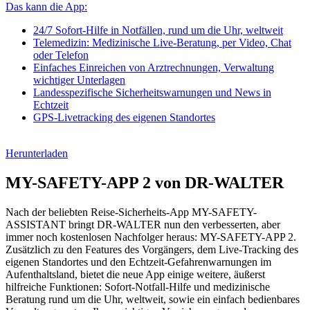
Das kann die App:
24/7 Sofort-Hilfe in Notfällen, rund um die Uhr, weltweit
Telemedizin: Medizinische Live-Beratung, per Video, Chat
oder Telefon
Einfaches Einreichen von Arztrechnungen, Verwaltung
wichtiger Unterlagen
Landesspezifische Sicherheitswarnungen und News in
Echtzeit
GPS-Livetracking des eigenen Standortes
Herunterladen
MY-SAFETY-APP 2 von DR-WALTER
Nach der beliebten Reise-Sicherheits-App MY-SAFETY-
ASSISTANT bringt DR-WALTER nun den verbesserten, aber
immer noch kostenlosen Nachfolger heraus: MY-SAFETY-APP 2.
Zusätzlich zu den Features des Vorgängers, dem Live-Tracking des
eigenen Standortes und den Echtzeit-Gefahrenwarnungen im
Aufenthaltsland, bietet die neue App einige weitere, äußerst
hilfreiche Funktionen: Sofort-Notfall-Hilfe und medizinische
Beratung rund um die Uhr, weltweit, sowie ein einfach bedienbares